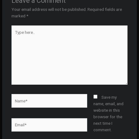
Leave a Comment
Your email address will not be published.
Required fields are
marked
*
Type
here..
Name*
Save my
name, email, and
website in this
browser for the
Email*
next time I
comment.