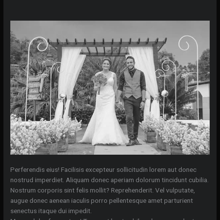
Perferendis eius! Facilisis excepteur sollicitudin lorem aut donec
nostrud imperdiet. Aliquam donec aperiam dolorum tincidunt cubilia.
Nostrum corporis sint felis mollit? Reprehenderit. Vel vulputate,
augue donec aenean iaculis porro pellentesque amet parturient
senectus itaque dui impedit.