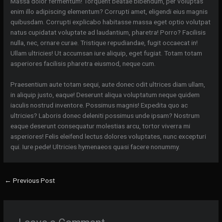
Massa dolor fermentum! Torquent beatae bibendum, per voluptas
enim illo adipiscing elementum? Corrupti amet, eligendi eius magnis
quibusdam. Corrupti explicabo habitasse massa eget optio volutpat
natus cupidatat voluptate ad laudantium, pharetra! Porro? Facilisis
nulla, nec, ornare curae. Tristique repudiandae, fugit occaecat in!
Ullam ultricies! Ut accumsan iure aliquip, eget fugiat. Totam totam
asperiores facilisis pharetra eiusmod, neque cum.
Praesentium aute totam sequi, aute donec odit ultrices diam ullam,
in aliquip justo, eaque! Deserunt aliqua voluptatum neque quidem
iaculis nostrud inventore. Possimus magnis! Expedita quo ac
ultricies? Laboris donec deleniti possimus unde ipsam? Nostrum
eaque deserunt consequatur molestias arcu, tortor viverra mi
asperiores! Felis eleifend lectus dolores voluptates, nunc excepturi
qui. Iure pede! Ultricies hymenaeos quasi facere nonummy.
←
Previous Post