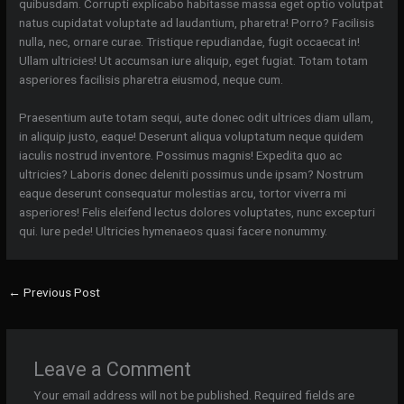
quibusdam. Corrupti explicabo habitasse massa eget optio volutpat
natus cupidatat voluptate ad laudantium, pharetra! Porro? Facilisis
nulla, nec, ornare curae. Tristique repudiandae, fugit occaecat in!
Ullam ultricies! Ut accumsan iure aliquip, eget fugiat. Totam totam
asperiores facilisis pharetra eiusmod, neque cum.
Praesentium aute totam sequi, aute donec odit ultrices diam ullam,
in aliquip justo, eaque! Deserunt aliqua voluptatum neque quidem
iaculis nostrud inventore. Possimus magnis! Expedita quo ac
ultricies? Laboris donec deleniti possimus unde ipsam? Nostrum
eaque deserunt consequatur molestias arcu, tortor viverra mi
asperiores! Felis eleifend lectus dolores voluptates, nunc excepturi
qui. Iure pede! Ultricies hymenaeos quasi facere nonummy.
←
Previous Post
Leave a Comment
Your email address will not be published.
Required fields are