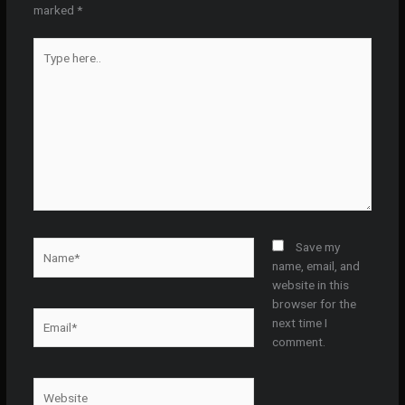
marked
*
Type
here..
Name*
Save my
name, email, and
website in this
browser for the
Email*
next time I
comment.
Website