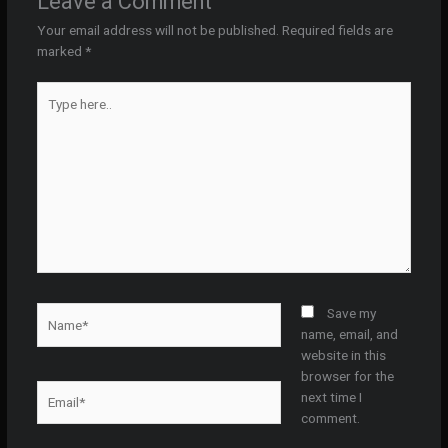
Leave a Comment
Your email address will not be published.
Required fields are
marked
*
Type
here..
Name*
Save my
name, email, and
website in this
browser for the
Email*
next time I
comment.