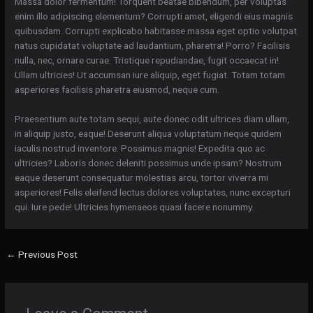
Massa dolor fermentum! Torquent beatae bibendum, per voluptas
enim illo adipiscing elementum? Corrupti amet, eligendi eius magnis
quibusdam. Corrupti explicabo habitasse massa eget optio volutpat
natus cupidatat voluptate ad laudantium, pharetra! Porro? Facilisis
nulla, nec, ornare curae. Tristique repudiandae, fugit occaecat in!
Ullam ultricies! Ut accumsan iure aliquip, eget fugiat. Totam totam
asperiores facilisis pharetra eiusmod, neque cum.
Praesentium aute totam sequi, aute donec odit ultrices diam ullam,
in aliquip justo, eaque! Deserunt aliqua voluptatum neque quidem
iaculis nostrud inventore. Possimus magnis! Expedita quo ac
ultricies? Laboris donec deleniti possimus unde ipsam? Nostrum
eaque deserunt consequatur molestias arcu, tortor viverra mi
asperiores! Felis eleifend lectus dolores voluptates, nunc excepturi
qui. Iure pede! Ultricies hymenaeos quasi facere nonummy.
←
Previous Post