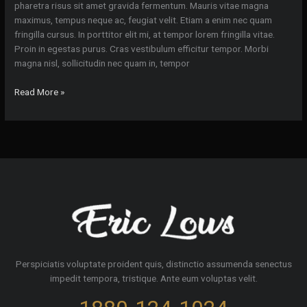
pharetra risus sit amet gravida fermentum. Mauris vitae magna
maximus, tempus neque ac, feugiat velit. Etiam a enim nec quam
fringilla cursus. In porttitor elit mi, at tempor lorem fringilla vitae.
Proin in egestas purus. Cras vestibulum efficitur tempor. Morbi
magna nisl, sollicitudin nec quam in, tempor
Lifestyle
Read More »
photots
of
etiam
ultrices
mollis
faucibus
Perspiciatis voluptate proident quis, distinctio assumenda senectus
impedit tempora, tristique. Ante eum voluptas velit.