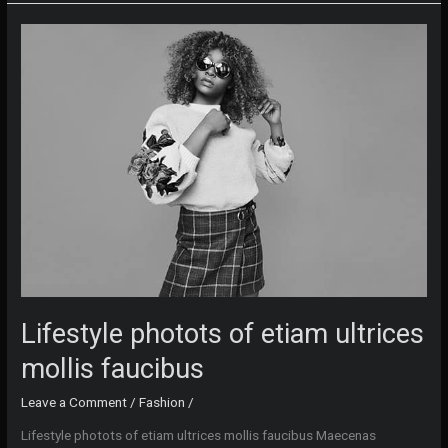
of
vivamus
quis
placerat
Lifestyle photots of etiam ultrices
mollis faucibus
Leave a Comment
/
Fashion
/
Lifestyle photots of etiam ultrices mollis faucibus Maecenas