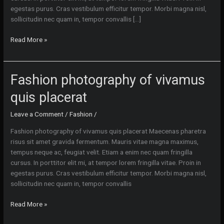
egestas purus. Cras vestibulum efficitur tempor. Morbi magna nisl,
sollicitudin nec quam in, tempor convallis […]
Studio
Read More »
photography
neque
porro
Fashion photography of vivamus
quisquam
est
quis placerat
Leave a Comment
/
Fashion
/
Fashion photography of vivamus quis placerat Maecenas pharetra
risus sit amet gravida fermentum. Mauris vitae magna maximus,
tempus neque ac, feugiat velit. Etiam a enim nec quam fringilla
cursus. In porttitor elit mi, at tempor lorem fringilla vitae. Proin in
egestas purus. Cras vestibulum efficitur tempor. Morbi magna nisl,
sollicitudin nec quam in, tempor convallis
Fashion
Read More »
photography